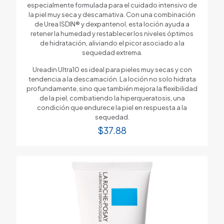
especialmente formulada para el cuidado intensivo de
la piel muy seca y descamativa. Con una combinación
de Urea ISDIN® y dexpantenol, esta loción ayuda a
retener la humedad y restablecer los niveles óptimos
de hidratación, aliviando el picor asociado a la
sequedad extrema.
Ureadin Ultra10 es ideal para pieles muy secas y con
tendencia a la descamación. La loción no solo hidrata
profundamente, sino que también mejora la flexibilidad
de la piel, combatiendo la hiperqueratosis, una
condición que endurece la piel en respuesta a la
sequedad.
$
37.88