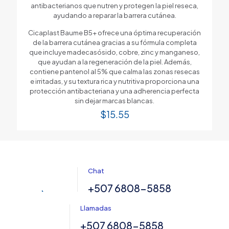
antibacterianos que nutren y protegen la piel reseca,
ayudando a reparar la barrera cutánea.
Cicaplast Baume B5+ ofrece una óptima recuperación
de la barrera cutánea gracias a su fórmula completa
que incluye madecasósido, cobre, zinc y manganeso,
que ayudan a la regeneración de la piel. Además,
contiene pantenol al 5% que calma las zonas resecas
e irritadas, y su textura rica y nutritiva proporciona una
protección antibacteriana y una adherencia perfecta
sin dejar marcas blancas.
$
15.55
Chat
+507 6808-5858
Llamadas
+507 6808-5858