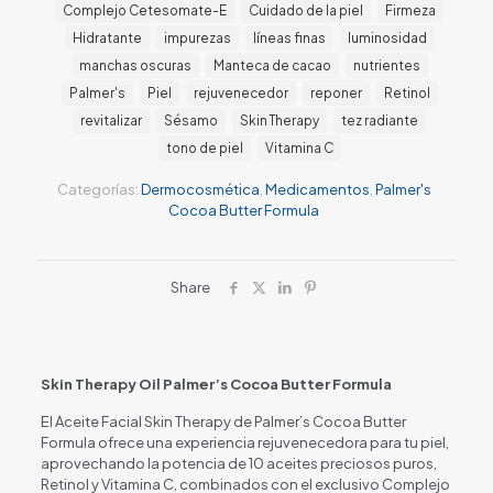
Complejo Cetesomate-E
Cuidado de la piel
Firmeza
Hidratante
impurezas
líneas finas
luminosidad
manchas oscuras
Manteca de cacao
nutrientes
Palmer's
Piel
rejuvenecedor
reponer
Retinol
revitalizar
Sésamo
Skin Therapy
tez radiante
tono de piel
Vitamina C
Categorías:
Dermocosmética
,
Medicamentos
,
Palmer's
Cocoa Butter Formula
Share
Skin Therapy Oil Palmer’s Cocoa Butter Formula
El Aceite Facial Skin Therapy de Palmer’s Cocoa Butter
Formula ofrece una experiencia rejuvenecedora para tu piel,
aprovechando la potencia de 10 aceites preciosos puros,
Retinol y Vitamina C, combinados con el exclusivo Complejo