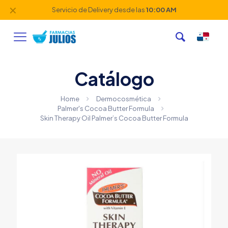
✕
Servicio de Delivery desde las
10:00 AM
Catálogo
Home
Dermocosmética
Palmer's Cocoa Butter Formula
Skin Therapy Oil Palmer’s Cocoa Butter Formula