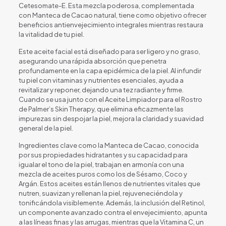
Cetesomate-E. Esta mezcla poderosa, complementada
con Manteca de Cacao natural, tiene como objetivo ofrecer
beneficios antienvejecimiento integrales mientras restaura
la vitalidad de tu piel.
Este aceite facial está diseñado para ser ligero y no graso,
asegurando una rápida absorción que penetra
profundamente en la capa epidérmica de la piel. Al infundir
tu piel con vitaminas y nutrientes esenciales, ayuda a
revitalizar y reponer, dejando una tez radiante y firme.
Cuando se usa junto con el Aceite Limpiador para el Rostro
de Palmer’s Skin Therapy, que elimina eficazmente las
impurezas sin despojar la piel, mejora la claridad y suavidad
general de la piel.
Ingredientes clave como la Manteca de Cacao, conocida
por sus propiedades hidratantes y su capacidad para
igualar el tono de la piel, trabajan en armonía con una
mezcla de aceites puros como los de Sésamo, Coco y
Argán. Estos aceites están llenos de nutrientes vitales que
nutren, suavizan y rellenan la piel, rejuveneciéndola y
tonificándola visiblemente. Además, la inclusión del Retinol,
un componente avanzado contra el envejecimiento, apunta
a las líneas finas y las arrugas, mientras que la Vitamina C, un