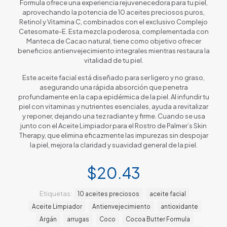
Formula ofrece una experiencia rejuvenecedora para tu piel,
aprovechando la potencia de 10 aceites preciosos puros,
Retinol y Vitamina C, combinados con el exclusivo Complejo
Cetesomate-E. Esta mezcla poderosa, complementada con
Manteca de Cacao natural, tiene como objetivo ofrecer
beneficios antienvejecimiento integrales mientras restaura la
vitalidad de tu piel.
Este aceite facial está diseñado para ser ligero y no graso,
asegurando una rápida absorción que penetra
profundamente en la capa epidérmica de la piel. Al infundir tu
piel con vitaminas y nutrientes esenciales, ayuda a revitalizar
y reponer, dejando una tez radiante y firme. Cuando se usa
junto con el Aceite Limpiador para el Rostro de Palmer’s Skin
Therapy, que elimina eficazmente las impurezas sin despojar
la piel, mejora la claridad y suavidad general de la piel.
$
20.43
Etiquetas:
10 aceites preciosos
aceite facial
Aceite Limpiador
Antienvejecimiento
antioxidante
Argán
arrugas
Coco
Cocoa Butter Formula