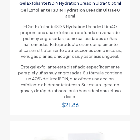
Gel Exfoliante ISDIN Hydration Ureadin Ultra40 30ml
Gel Exfoliante ISDIN Hydration Ureadin Ultra40
30ml
El Gel Exfoliante ISDIN Hydration Ureadin Ultra40
proporciona una exfoliación profunda en zonas de
piel muy engrosadas, como callosidades o uñas
malformadas. Este producto es un complemento
eficaz en el tratamiento de afecciones como micosis,
verrugas planas, onicogrifosis y psoriasis ungueal.
Este gel exfoliante está diseñado específicamente
para piel y uñas muy engrosadas. Su fórmula contiene
un 40% de Urea ISDIN, que ofrece una acción
exfoliante e hidratante intensa. Su textura ligera, no
grasa y de rápida absorción lo hace ideal para el uso
diario.
$
21.86