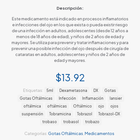
Descripción:
Este medicamento está indicado en procesos inflamatorios
e infecciones del ojo en los que exista o pueda existir riesgo
de una infección en adultos, adolescentes (desde 12 años a
menos de 18 años de edad), y niños de 2 años de edad y
mayores. Se utiliza para prevenir y tratar inflamaciones y para
prevenir una posible infección del ojo después de cirugía de
cataratas en adultos, adolescentes y niños de 2 años de
edad y mayores.
$
13.92
Etiquetas:
5ml
Dexametasona
DX
Gotas
Gotas Oftálmicas
Infección
Inflamación
lansier
oftálmica
oftálmicas
Oftálmico
ojo
ojos
suspensión
Tobramicina
Tobrazol
Tobrazol-DX
trobaso
trobasol
trobazo
Categorías:
Gotas Oftálmicas
,
Medicamentos