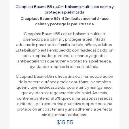
Cicaplast Baume B5+ 40ml bálsamo multi-uso calma y
protege la piel irritada
Cicaplast Baume B5+ 40ml bálsamo multi-uso
calma y protege la piel irritada
Cicaplast Baume B5+ es un bálsamo multiuso
diseñado para calmar y proteger la piel irritada,
adecuado para toda la familia: bebés, niños y adultos.
Este bálsamo está enriquecido con madecasósido, un
activo reparador, pantenol calmante y agentes
antibacterianos que nutren y protegen la piel reseca,
ayudando a reparar la barrera cutánea.
Cicaplast Baume B5+ ofrece una óptima recuperación
de la barrera cutánea gracias a su fórmula completa
que incluye madecasósido, cobre, zinc y manganeso,
que ayudan a la regeneración de la piel. Además,
contiene pantenol al 5% que calma las zonas resecas
e irritadas, y su textura rica y nutritiva proporciona una
protección antibacteriana y una adherencia perfecta
sin dejar marcas blancas.
$
15.55