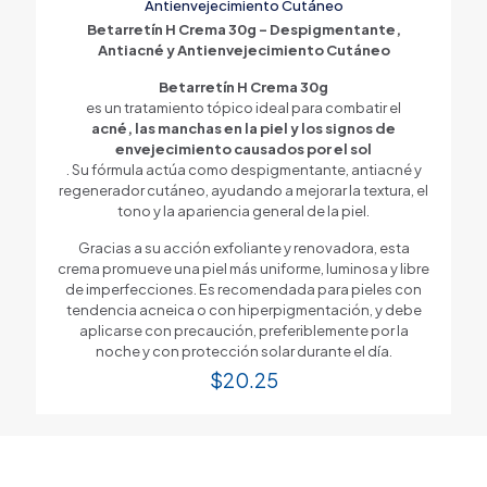
Antienvejecimiento Cutáneo
Betarretín H Crema 30g – Despigmentante,
Antiacné y Antienvejecimiento Cutáneo
Betarretín H Crema 30g
es un tratamiento tópico ideal para combatir el
acné, las manchas en la piel y los signos de
envejecimiento causados por el sol
. Su fórmula actúa como despigmentante, antiacné y
regenerador cutáneo, ayudando a mejorar la textura, el
tono y la apariencia general de la piel.
Gracias a su acción exfoliante y renovadora, esta
crema promueve una piel más uniforme, luminosa y libre
de imperfecciones. Es recomendada para pieles con
tendencia acneica o con hiperpigmentación, y debe
aplicarse con precaución, preferiblemente por la
noche y con protección solar durante el día.
$
20.25