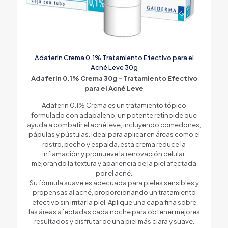
Adaferin Crema 0.1% Tratamiento Efectivo para el
Acné Leve 30g
Adaferin 0.1% Crema 30g – Tratamiento Efectivo
para el Acné Leve
Adaferin 0.1% Crema es un tratamiento tópico
formulado con adapaleno, un potente retinoide que
ayuda a combatir el acné leve, incluyendo comedones,
pápulas y pústulas. Ideal para aplicar en áreas como el
rostro, pecho y espalda, esta crema reduce la
inflamación y promueve la renovación celular,
mejorando la textura y apariencia de la piel afectada
por el acné.
Su fórmula suave es adecuada para pieles sensibles y
propensas al acné, proporcionando un tratamiento
efectivo sin irritar la piel. Aplique una capa fina sobre
las áreas afectadas cada noche para obtener mejores
resultados y disfrutar de una piel más clara y suave.