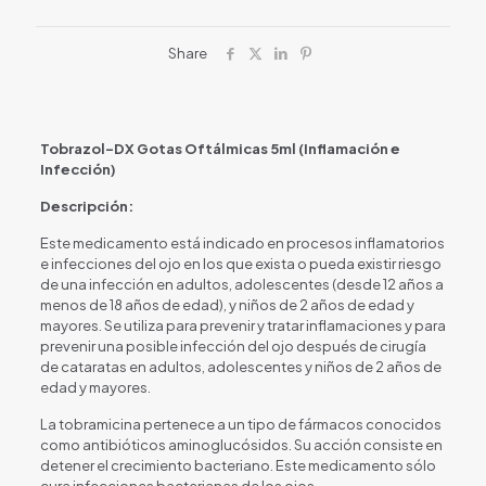
Share
Tobrazol-DX Gotas Oftálmicas 5ml (Inflamación e
Infección)
Descripción:
Este medicamento está indicado en procesos inflamatorios
e infecciones del ojo en los que exista o pueda existir riesgo
de una infección en adultos, adolescentes (desde 12 años a
menos de 18 años de edad), y niños de 2 años de edad y
mayores. Se utiliza para prevenir y tratar inflamaciones y para
prevenir una posible infección del ojo después de cirugía
de cataratas en adultos, adolescentes y niños de 2 años de
edad y mayores.
La tobramicina pertenece a un tipo de fármacos conocidos
como antibióticos aminoglucósidos. Su acción consiste en
detener el crecimiento bacteriano. Este medicamento sólo
cura infecciones bacterianas de los ojos.