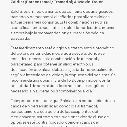
Zaldiar (Paracetamol / Tramadol) Alivio del Dolor
Zaldiar es un medicamento que combina dos analgésicos,
tramadol y paracetamol, diseñados para aliviar el dolor al
actuar de manera conjunta. Esta combinación se utiliza
específicamente para tratar el dolor de moderado a intenso,
siempre bajo la recomendación y supervisión médica
adecuada.
Este medicamento está dirigido al tratamiento sintomático
del dolor de intensidad moderada a severa, donde se
considera necesaria la combinación de tramadol y
paracetamol para obtener un alivio efectivo. La
dosificación de Zaldiar debe ser ajustada individualmente
según la intensidad del dolor y la respuesta del paciente. Se
recomienda una dosis inicial de 1 ó 2 comprimidos, con la
posibilidad de administrar dosis adicionales según sea
necesario, sin superar los 8 comprimidos al día.
Es importante destacar que Zaldiar está contraindicado en
casos de hipersensibilidad conocida al tramadol,
paracetamol o a cualquiera de los excipientes del
medicamento, así como en situaciones donde el uso de
opioides esté contraindicado, como en casos de