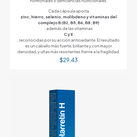
hormonales o deficiencias nutricionales.
Cada cápsula aporta
zinc, hierro, selenio, molibdeno y vitaminas del
complejo B (B2, B5, B6, B8, B9)
, además de las vitaminas
C y E
, reconocidas por su acción antioxidante. El resultado
es un cabello más fuerte, brillante y con mayor
densidad, y uñas más resistentes frente a la fragilidad.
$
29.43