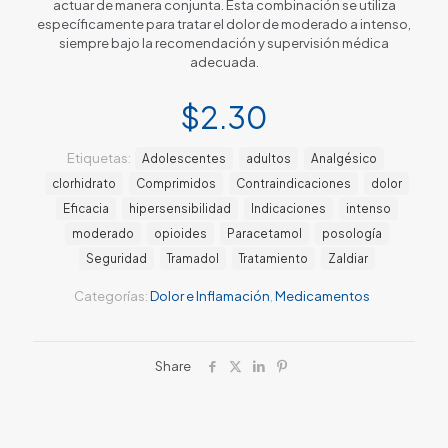
actuar de manera conjunta. Esta combinación se utiliza
específicamente para tratar el dolor de moderado a intenso,
siempre bajo la recomendación y supervisión médica
adecuada.
$
2.30
Etiquetas:
Adolescentes
adultos
Analgésico
clorhidrato
Comprimidos
Contraindicaciones
dolor
Eficacia
hipersensibilidad
Indicaciones
intenso
moderado
opioides
Paracetamol
posología
Seguridad
Tramadol
Tratamiento
Zaldiar
Categorías:
Dolor e Inflamación
,
Medicamentos
Share