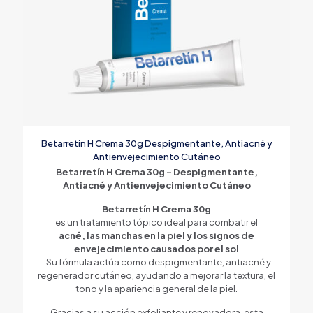
Betarretín H Crema 30g Despigmentante, Antiacné y
Antienvejecimiento Cutáneo
Betarretín H Crema 30g – Despigmentante,
Antiacné y Antienvejecimiento Cutáneo
Betarretín H Crema 30g
es un tratamiento tópico ideal para combatir el
acné, las manchas en la piel y los signos de
envejecimiento causados por el sol
. Su fórmula actúa como despigmentante, antiacné y
regenerador cutáneo, ayudando a mejorar la textura, el
tono y la apariencia general de la piel.
Gracias a su acción exfoliante y renovadora, esta