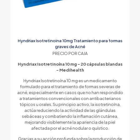
Hyndriax Isotretinoina 10mg Tratamiento para formas
graves de Acné
PRECIO POR CAJA
Hyndriax Isotretinoína 10 mg – 20 cápsulas blandas
– Medihealth
Hyndriax Isotretinoína 10 mg es un medicamento
formulado para el tratamiento de formas severas de
acné, especialmente en casos que no han respondido
a tratamientos convencionales con antibacterianos
tópicos u orales. Su principio activo, la isotretinoína,
actúa reduciendo la actividad de las glándulas
sebáceas y combatiendo la inflamación cutánea,
mejorando visiblemente la apariencia de la piel
afectada por el acné nodular o quístico.
Gracias a su acción profunda sobre la producción de