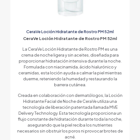
CeraVe Loción Hidratante de Rostro PM 52ml
CeraVe Loción Hidratante de Rostro PM 52ml
La CeraVe Loción Hidratante de Rostro PM es una
crema de noche ligera y sin aceites, diseñada para
proporcionar hidratación intensiva durante la noche.
Formulada con niacinamida, ácido hialurónico y
ceramidas, esta loción ayuda a calmar la piel mientras
duerme, reteniendo la humedad y restaurando la
barrera cutánea.
Creada en colaboración con dermatólogos, la Loción
Hidratante Facial de Noche de CeraVe utiliza una
tecnología de liberación patentada llamada MVE
Delivery Technology. Esta tecnología proporciona un
flujo constante de hidratación durante toda la noche,
asegurando que la piel reciba los nutrientes
necesarios sin obstruir los poros ni provocar brotes de
acné.