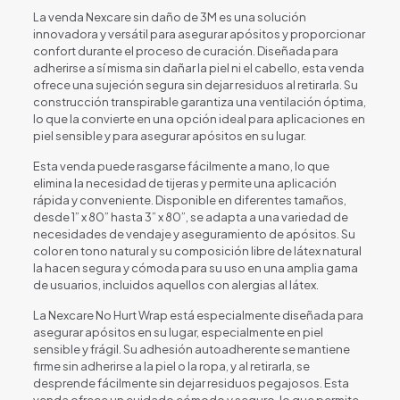
La venda Nexcare sin daño de 3M es una solución
innovadora y versátil para asegurar apósitos y proporcionar
confort durante el proceso de curación. Diseñada para
adherirse a sí misma sin dañar la piel ni el cabello, esta venda
ofrece una sujeción segura sin dejar residuos al retirarla. Su
construcción transpirable garantiza una ventilación óptima,
lo que la convierte en una opción ideal para aplicaciones en
piel sensible y para asegurar apósitos en su lugar.
Esta venda puede rasgarse fácilmente a mano, lo que
elimina la necesidad de tijeras y permite una aplicación
rápida y conveniente. Disponible en diferentes tamaños,
desde 1” x 80” hasta 3” x 80”, se adapta a una variedad de
necesidades de vendaje y aseguramiento de apósitos. Su
color en tono natural y su composición libre de látex natural
la hacen segura y cómoda para su uso en una amplia gama
de usuarios, incluidos aquellos con alergias al látex.
La Nexcare No Hurt Wrap está especialmente diseñada para
asegurar apósitos en su lugar, especialmente en piel
sensible y frágil. Su adhesión autoadherente se mantiene
firme sin adherirse a la piel o la ropa, y al retirarla, se
desprende fácilmente sin dejar residuos pegajosos. Esta
venda ofrece un cuidado cómodo y seguro, lo que permite