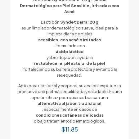
Dermatológico para Piel Sensible, Irritada o con
Acné
Lactibón Syndet Barra 120 g
es un limpiador dermatológico suave, ideal para la
limpieza diaria de pieles
sensibles, con acné o irritadas
. Formulado con
ácido láctico
y libre de jabón, ayuda a
restablecer el pH natural de la piel
, fortaleciendo su barrera protectora y evitando la
resequedad.
Apto para uso facial y corporal, su acción respetuosa
promueve una piel más equilibrada y saludable. Es una
opción eficaz para quienes buscan una
alternativa al jabón tradicional
, especialmente en casos de
condiciones cutáneas delicadas
o bajo tratamientos dermatológicos.
$
11.85