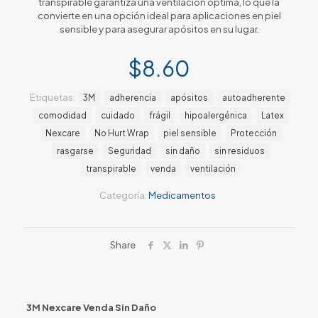
transpirable garantiza una ventilación óptima, lo que la
convierte en una opción ideal para aplicaciones en piel
sensible y para asegurar apósitos en su lugar.
$
8.60
Etiquetas:
3M
adherencia
apósitos
autoadherente
comodidad
cuidado
frágil
hipoalergénica
Latex
Nexcare
No Hurt Wrap
piel sensible
Protección
rasgarse
Seguridad
sin daño
sin residuos
transpirable
venda
ventilación
Categoría:
Medicamentos
Share
3M Nexcare Venda Sin Daño