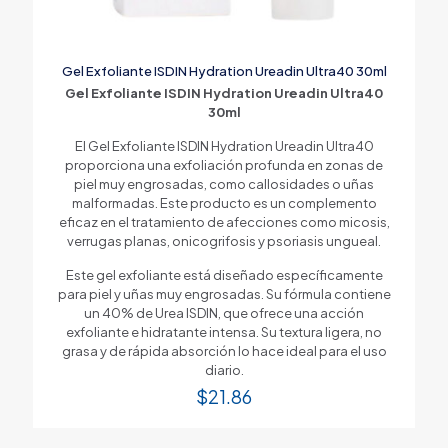
Gel Exfoliante ISDIN Hydration Ureadin Ultra40 30ml
Gel Exfoliante ISDIN Hydration Ureadin Ultra40
30ml
El Gel Exfoliante ISDIN Hydration Ureadin Ultra40
proporciona una exfoliación profunda en zonas de
piel muy engrosadas, como callosidades o uñas
malformadas. Este producto es un complemento
eficaz en el tratamiento de afecciones como micosis,
verrugas planas, onicogrifosis y psoriasis ungueal.
Este gel exfoliante está diseñado específicamente
para piel y uñas muy engrosadas. Su fórmula contiene
un 40% de Urea ISDIN, que ofrece una acción
exfoliante e hidratante intensa. Su textura ligera, no
grasa y de rápida absorción lo hace ideal para el uso
diario.
$
21.86