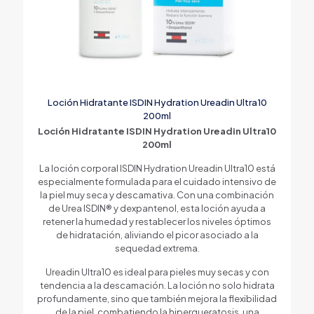
Loción Hidratante ISDIN Hydration Ureadin Ultra10
200ml
Loción Hidratante ISDIN Hydration Ureadin Ultra10
200ml
La loción corporal ISDIN Hydration Ureadin Ultra10 está
especialmente formulada para el cuidado intensivo de
la piel muy seca y descamativa. Con una combinación
de Urea ISDIN® y dexpantenol, esta loción ayuda a
retener la humedad y restablecer los niveles óptimos
de hidratación, aliviando el picor asociado a la
sequedad extrema.
Ureadin Ultra10 es ideal para pieles muy secas y con
tendencia a la descamación. La loción no solo hidrata
profundamente, sino que también mejora la flexibilidad
de la piel, combatiendo la hiperqueratosis, una