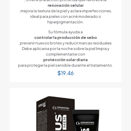
renovación celular
, mejora la textura de la piel y aclara imperfecciones,
ideal para pieles con acné moderado o
hiperpigmentación.
Su fórmula ayuda a
controlar la producción de sebo
, prevenir nuevos brotes y reducir marcas residuales.
Debe aplicarse por la noche sobre la piel limpia y
complementarse con
protección solar diaria
para proteger la piel sensible durante el tratamiento.
$
19.46