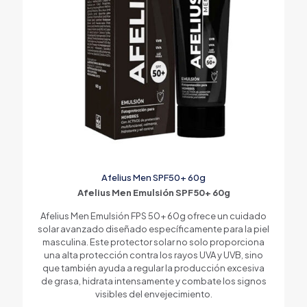
Afelius Men SPF50+ 60g
Afelius Men Emulsión SPF50+ 60g
Afelius Men Emulsión FPS 50+ 60g ofrece un cuidado
solar avanzado diseñado específicamente para la piel
masculina. Este protector solar no solo proporciona
una alta protección contra los rayos UVA y UVB, sino
que también ayuda a regular la producción excesiva
de grasa, hidrata intensamente y combate los signos
visibles del envejecimiento.