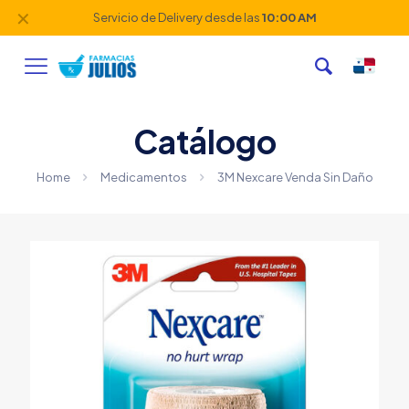
✕
Servicio de Delivery desde las
10:00 AM
Catálogo
Home
Medicamentos
3M Nexcare Venda Sin Daño